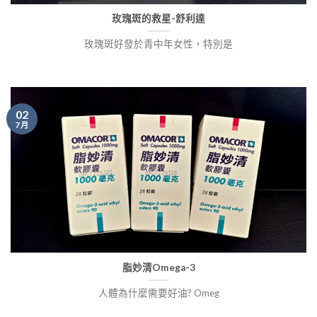
玫瑰斑的救星-舒利達
玫瑰斑好發於青中年女性，特別是
02
7 月
脂妙清Omega-3
人體為什麼需要好油? Omeg