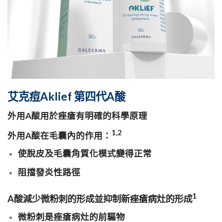
艾克痘Aklief 第四代A酸
外用A酸用於痤瘡有明確的科學原理
1,2
外用A酸在毛囊內的作用：
使脫皮及毛囊角質化模式變得正常
阻擋發炎性路徑
1
A酸減少微粉刺的形成並抑制新痤瘡病灶的形成
微粉刺是痤瘡病灶的前驅物